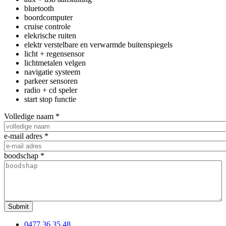
bluetooth
boordcomputer
cruise controle
elekrische ruiten
elektr verstelbare en verwarmde buitenspiegels
licht + regensensor
lichtmetalen velgen
navigatie systeem
parkeer sensoren
radio + cd speler
start stop functie
Volledige naam
*
e-mail adres
*
boodschap
*
Submit
0477.36.35.48