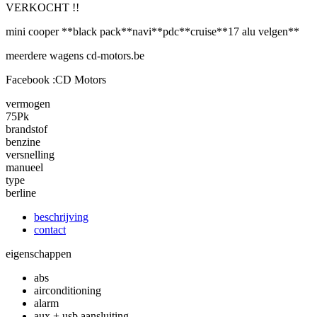
VERKOCHT !!
mini cooper **black pack**navi**pdc**cruise**17 alu velgen**
meerdere wagens cd-motors.be
Facebook :CD Motors
vermogen
75Pk
brandstof
benzine
versnelling
manueel
type
berline
beschrijving
contact
eigenschappen
abs
airconditioning
alarm
aux + usb aansluiting