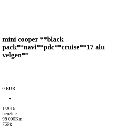
mini cooper **black
pack**navi**pdc**cruise**17 alu
velgen**
,
0 EUR
Share on Facebook
1/2016
benzine
98 000Km
75Pk